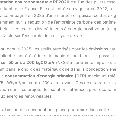
ntation environnementale RE2020
est l’un des piliers esse
n durable en France. Elle est entrée en vigueur en 2022, re
s’accompagne en 2025 d’une montée en puissance des exi
amment sur la réduction de l’empreinte carbone des bâtime
st clair : concevoir des bâtiments à énergie positive ou à i
 faible sur l’ensemble de leur cycle de vie.
t, depuis 2025, les seuils autorisés pour les émissions ca
ollectifs ont été réduits de manière spectaculaire, passant
sur 50 ans à 260 kgCO₂e/m²
. Cette contrainte impose un
ant dans le choix des matériaux que dans la conception éne
 la
consommation d’énergie primaire (CEP)
maximum tolér
75 kWh/m²/an, contre 100 auparavant. Ces résultats traduis
ation dans les projets des solutions efficaces pour économi
aux énergies renouvelables.
ux biosourcés occupent une place prioritaire dans cette