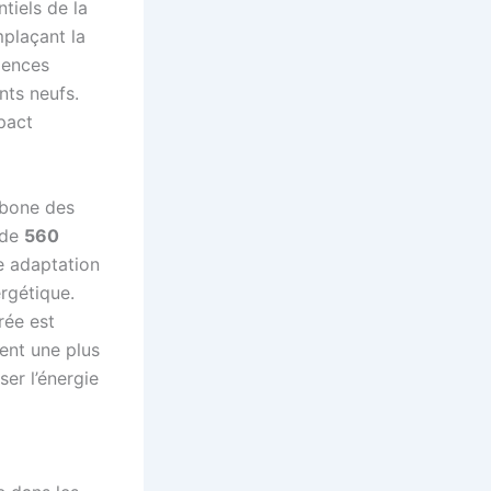
ntiels de la
mplaçant la
gences
nts neufs.
mpact
rbone des
 de
560
e adaptation
rgétique.
ée est
ent une plus
ser l’énergie