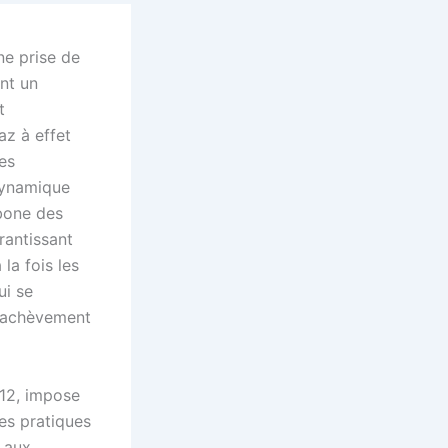
ne prise de
nt un
t
z à effet
des
 dynamique
bone des
rantissant
la fois les
ui se
l’achèvement
012, impose
es pratiques
s aux