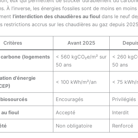
ion, eux qui permettent de stocker durablement du carbon
s. À l’inverse, les énergies fossiles sont de moins en moin
mment
l’interdiction des chaudières au fioul
dans le neuf de
s restrictions accrus sur les chaudières au gaz depuis 2025
Critères
Avant 2025
Depui
 carbone (logements
< 560 kgCO₂e/m² sur
< 260 kgC
50 ans
50 ans
ion d’énergie
< 100 kWh/m²/an
< 75 kWh/
(CEP)
 biosourcés
Encouragés
Privilégiés
au fioul
Accepté
Interdit
été
Non obligatoire
Renforcé