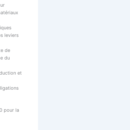
ur
matériaux
iques
s leviers
te de
le du
éduction et
ligations
0 pour la