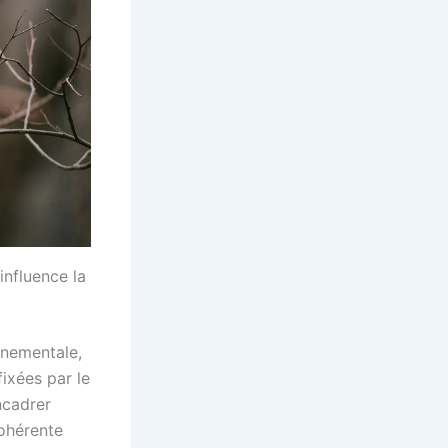
nfluence la
nnementale,
fixées par le
ncadrer
cohérente