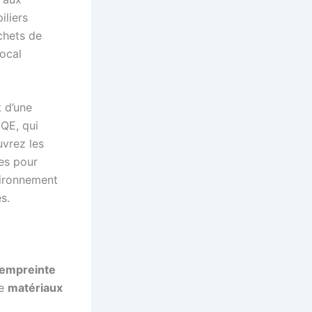
iliers
échets de
Local
 d’une
QE, qui
uvrez les
es pour
vironnement
s.
empreinte
de
matériaux