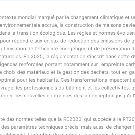
ontexte mondial marqué par le changement climatique et u
environnementale accrue, la construction de maisons devie
dans la transition écologique. Les règles et normes évoluen
pour répondre aux enjeux de réduction des émissions de ga
optimisation de l’efficacité énergétique et de préservation 
naturelles. En 2025, la réglementation s’inscrit dans cette
igences renforcées portant notamment sur l’empreinte car
e choix des matériaux et la gestion des déchets, tout en ga
ptimal pour les habitants. Ces transformations impactent à 
vrage, les professionnels du bâtiment et les collectivités, q
ntégrer ces nouvelles contraintes dès la conception jusqu’à 
.
té des normes telles que la RE2020, qui succède à la RT2
r des paramètres techniques précis, mais aussi de changer l
durablement. L’adoption de matériaux biosourcés, le recour