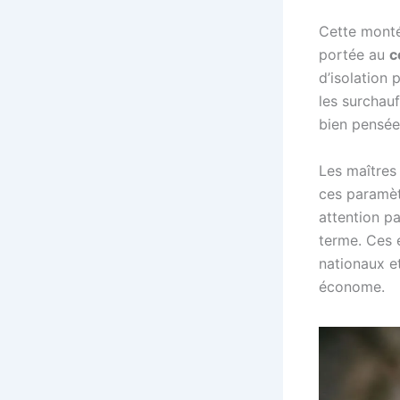
Cette monté
portée au
c
d’isolation 
les surchauf
bien pensée,
Les maîtres 
ces paramètr
attention p
terme. Ces 
nationaux et
économe.