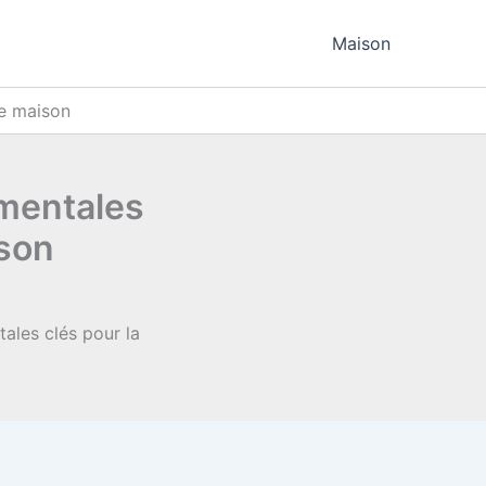
Maison
de maison
mentales
ison
ales clés pour la