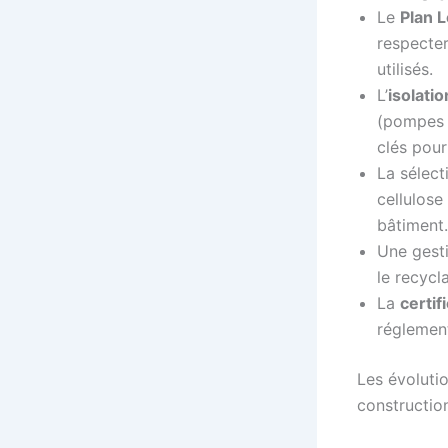
Le
Plan 
respecter
utilisés.
L’
isolati
(pompes à
clés pour
La sélec
cellulose
bâtiment.
Une gest
le recycl
La
certif
réglement
Les évoluti
constructio