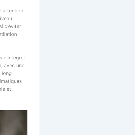
 attention
niveau
i d’éviter
tilation
s d’intégrer
n, avec une
 long
limatiques
le et