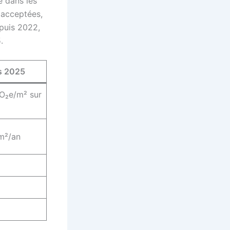
e dans les
s acceptées,
puis 2022,
.
s 2025
O₂e/m² sur
m²/an