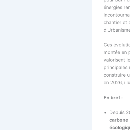
énergies re
incontournab
chantier et
d’Urbanisme
Ces évoluti
montée en p
valorisent l
principales
construire 
en 2026, ill
En bref :
Depuis 2
carbone
écologiq