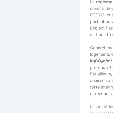
La
régleme
constructio
RT2012, et 
portant not
L’objectif e
carbone très
Concrètemen
logements c
kgCO₂e/m² 
profonde, t
Par ailleurs,
abaissée à 
forte intégr
et recourir 
Les matéria